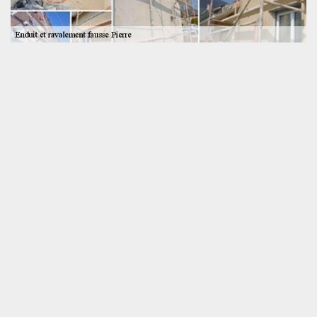
Votre façade en imitation pierre, entretenue par
nos soins
Le ravalement de façade fausse pierre requiert une parfaite
maîtrise de la technique y afférente. Notre établissement est en
mesure de mettre en œuvre la méthode la plus adaptée, pour
permettre à votre façade imitation pierre de garder tout son
design et sa performance. Lors de la finition, il est préférable
d’opter pour de l’enduit lissé à l’ancienne. Cette technique permet
de maintenir l’aspect de l’enduit à la chaux qui a façonné votre
façade fausse pierre. Remettez votre projet de ravalement fausse
pierre à Saint Marceau à l’entreprise SOS toiture. Vous ne le
regretterez pas !
Des interventions sur mesure, pour un
résultat de qualité
Les étapes d’un ravalement fausse