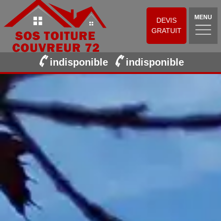
MENU
DEVIS
GRATUIT
indisponible
indisponible