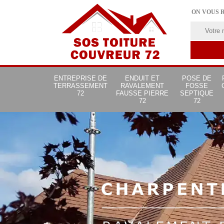
ON VOUS 
ENTREPRISE DE
ENDUIT ET
POSE DE
TERRASSEMENT
RAVALEMENT
FOSSE
72
FAUSSE PIERRE
SEPTIQUE
72
72