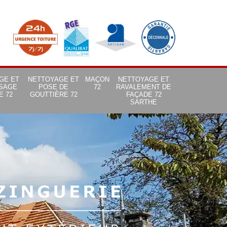
GE ET
NETTOYAGE ET
MAÇON
NETTOYAGE ET
SAGE
POSE DE
72
RAVALEMENT DE
E 72
GOUTTIÈRE 72
FAÇADE 72
SARTHE