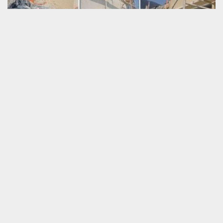
Gardez l’intégrité de votre façade fausse pierre,
en nous confiant son ravalement
Normalement, le ravalement de façade ne vise pas uniquement à
rendre la façade propre, mais aussi à consolider sa performance.
Pour ce faire, nous utiliserons des produits de traitement adapté à
l’enduit fausse pierre qui recouvre votre façade. Il faut savoir que
dès sa conception, l’enduit fausse pierre qui a été fabriqué avec
de la chaux, est imperméable. Par contre, à cause des
intempéries, le degré d’intensité de cette hydrofugation peut
baisser ; d’où la nécessité d’un ravalement fausse pierre. Confiez-
nous votre projet en toute sérénité.
Garantissez à l’entreprise les travaux
de ravalement fausse Pierre à Poille
Sur Vegre
Votre façade en imitation pierre,