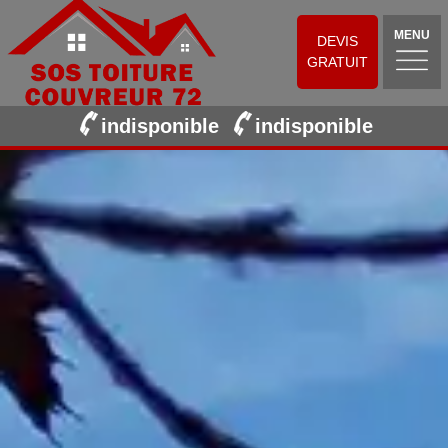
MENU
DEVIS
GRATUIT
indisponible
indisponible