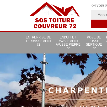
ON VOUS 
ENTREPRISE DE
ENDUIT ET
POSE DE
TERRASSEMENT
RAVALEMENT
FOSSE
72
FAUSSE PIERRE
SEPTIQUE
72
72