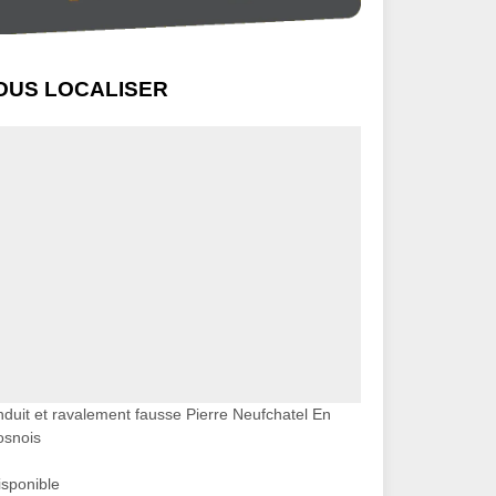
OUS LOCALISER
nduit et ravalement fausse Pierre Neufchatel En
osnois
isponible