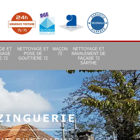
GE ET
NETTOYAGE ET
MAÇON
NETTOYAGE ET
SAGE
POSE DE
72
RAVALEMENT DE
E 72
GOUTTIÈRE 72
FAÇADE 72
SARTHE