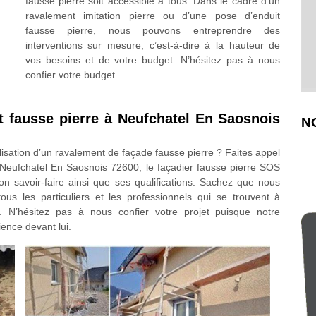
fausse pierre soit accessible à tous. Dans le cadre d’un
ravalement imitation pierre ou d’une pose d’enduit
fausse pierre, nous pouvons entreprendre des
interventions sur mesure, c’est-à-dire à la hauteur de
vos besoins et de votre budget. N’hésitez pas à nous
confier votre budget.
t fausse pierre à Neufchatel En Saosnois
N
lisation d’un ravalement de façade fausse pierre ? Faites appel
 de Neufchatel En Saosnois 72600, le façadier fausse pierre SOS
 son savoir-faire ainsi que ses qualifications. Sachez que nous
us les particuliers et les professionnels qui se trouvent à
. N’hésitez pas à nous confier votre projet puisque notre
ence devant lui.