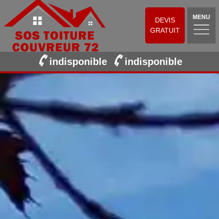
MENU
DEVIS
GRATUIT
indisponible
indisponible