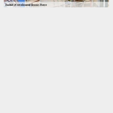
Des interventions sur mesure, pour un résultat
de qualité
De par nos qualifications en matière d’enduit fausse pierre, notre
établissement est en mesure de reproduire tous styles de pierre,
notamment le granit, la pierre de bourgogne, l’ardoise et bien
d’autres encore. Nous utilisons des pigments naturels pour
maquer la couleur des fausses pierres. Pour un rendu
exceptionnel et vraiment comme du naturel, nous privilégions
l’utilisation de la chaux pour enduire la façade. En plus de laisser
vos murs respirer convenablement, l’enduit à la chaux propose un
hydrofuge optimal de votre façade et garantit un résultat
esthétique incontestable.
Notre tarif enduit imitation pierre à
Les Aulneaux
SOS toiture, un spécialiste en enduit
fausse pierre