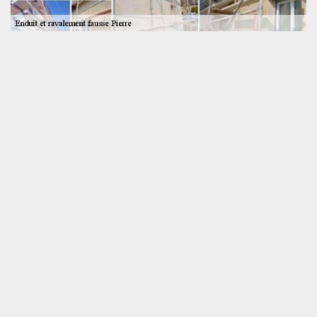
SOS toiture, un façadier fausse pierre pas cher
du 72550
Optez pour les services de l’entreprise SOS toiture si vous êtes à
la recherche d’un façadier fausse pierre pas cher à Coulans Sur
Gee 72550. Notre objectif étant de vous faire accéder à toutes
nos activités, nous avons fait en sorte que notre tarif enduit et
ravalement fausse pierre soit accessible à tous. Dans le cadre
d’un ravalement imitation pierre ou d’une pose d’enduit fausse
pierre, nous pouvons entreprendre des interventions sur mesure,
c’est-à-dire à la hauteur de vos besoins et de votre budget.
N’hésitez pas à nous confier votre budget.
Ce que vous trouverez dans votre
devis sur mesure
Rassurez au façadier fausse Pierre à
Coulans Sur Gee