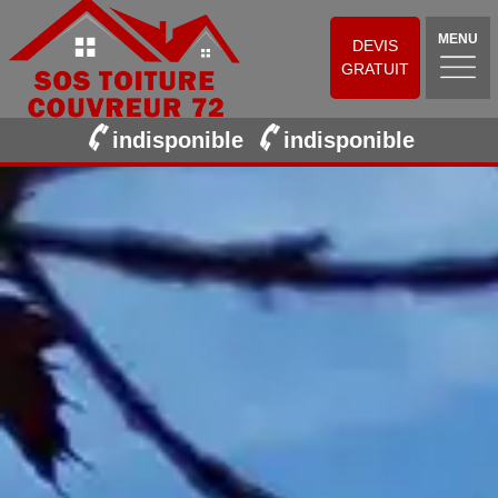
MENU
DEVIS
GRATUIT
indisponible
indisponible