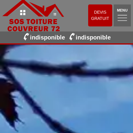
MENU
DEVIS
GRATUIT
indisponible
indisponible