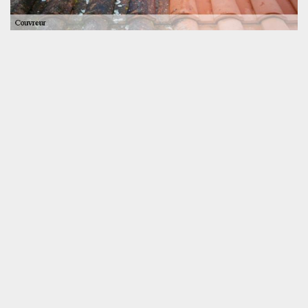
Obtenez votre devis couverture à 0 € à Saint
Germain D Arce
Vous habitez 72500 et ses villes ? Sachez que SOS toiture-
entreprise couvreur à Saint Germain D Arce propose à toute
demande, un devis toit gratuit. Ce devis permet de connaître le
tarif couvreur pour les différentes interventions en toiture dont
vous avez besoin. Puisqu’il est important de réaliser des travaux
de qualité, préférez toujours d’avoir un aperçu sur le coût des
travaux à faire sur votre chantier. En moins de 24 h, nous faisons
une étude minutieuse de votre projet de toiture et vous envoie le
tarif adéquat.
Confier vos travaux de toiture à un
couvreur professionnel à Saint
Germain D Arce.
Trouver un artisan couvreur à Saint
Germain D Arce