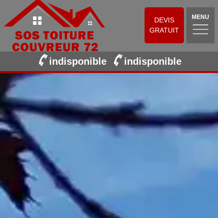
MENU
DEVIS
GRATUIT
indisponible
indisponible