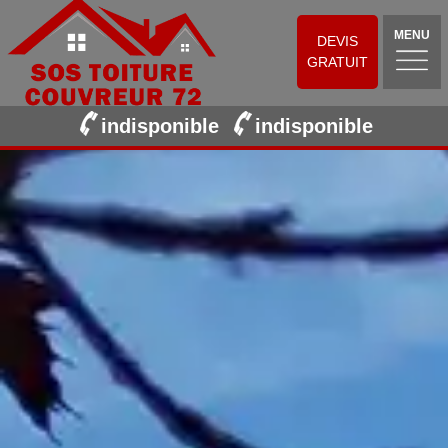
MENU
DEVIS
GRATUIT
indisponible
indisponible