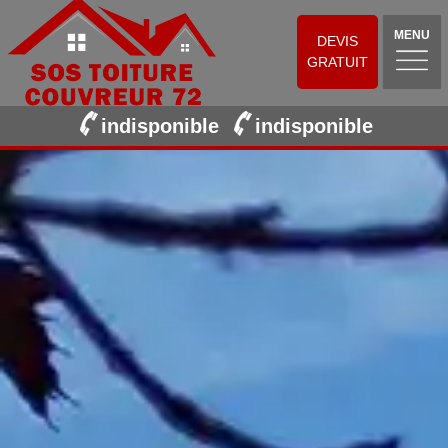
MENU
DEVIS
GRATUIT
indisponible
indisponible