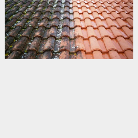
Artisan couvreur SOS toiture à Marollette
SOS toiture est au service de la toiture depuis quelques dizaines
d’années. Au service de tout Marollette et les alentours sur
72600, notre équipe met en place les différents travaux de toiture
nécessaires pour le département. À cet effet, chaque chantier
que nous travaillons sera bien pris au soin selon les règlements.
Contactez-nous pour les travaux dont vous avez besoin. Nous
choisissons pour toute intervention les meilleurs outils pour
donner une nouvelle étanchéité à la toiture. Puisque chaque toit