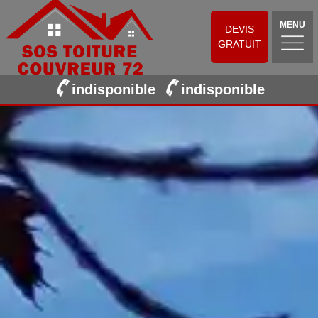
MENU
DEVIS
GRATUIT
indisponible
indisponible