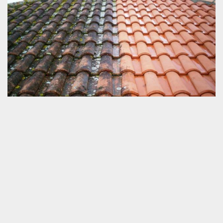
Faites confiance nos couvreurs à Cormes
Dans le cadre d'un travail d de toiture à Cormes, n'hésitez pas à
faire appel à SOS toiture – couvreur à Cormes. Notre entreprise
dispose des couvreurs qualifiés et diplômés qui vont effectuer le
travail avec adresse et savoir-faire. Quel que soit le problème de
votre toiture, quels que soient la réparation ou le nettoyage de toit
que vous voulez effectuer, ainsi que les entretiens nécessaires à